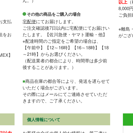
ん。）
以上
（
8,00
その他の商品をご購入の場合
ご負担
お支払
宅配便
にてお届けします。
）
ご注文確認後7日以内に宅配便にてお届けい
※離島
法をお
たします。【佐川急便・ヤマト運輸・他】
がござ
※配達時間のご指定をご希望の場合は、
【午前中】【12～16時】【16～18時】【18
～21時】からお選びください。
MEX】
（配送業者の都合により、時間帯は多少前
後することがあります。）
■
商品在庫の都合等により、発送を遅らせて
いただく場合がございます。
その際にはメールにてご連絡させていただ
きますので、ご了承ください。
個人情報について
0日以内
お客様の全ての個人的な情報は、第三者に