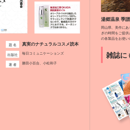
湯郷温泉 季
岡山県、美作にあ
ぎの時間をご提供
の各製品をお使い
真実のナチュラルコスメ読本
題 名
雑誌に
毎日コミュニケーションズ
出版社
勝田小百合、小松和子
著 者