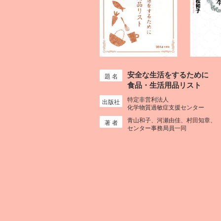
安全な生活をするために
題 名
食品・生活用品リスト
特定非営利法人
出版社
化学物質過敏症支援センター
青山和子、河瀬由佳、村田知章、
著 者
センター事務局員一同