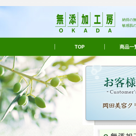
納得の
敏感肌
TOP
商品一