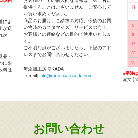
提供することはございません。ご安心して
日
お買い求めください。
商品のお届け、ご請求の対応、今後のお買
送によ
2
い物時のカスタマイズ、サービスの向上、
すが送
お客様との連絡などの目的で使用いたしま
れ次
9
す。
16
ご不明な点がございましたら、下記のアド
23
レスまでお問い合わせください。
返品・
30
のに限
無添加工房 OKADA
数料は
※受注
[e-mail]
info@mutenka-okada.com
赤文字
お問い合わせ