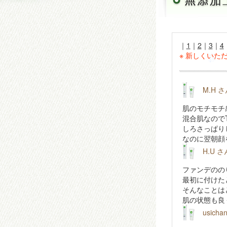
｜
1
｜
2
｜
3
｜
4
※ 新しくい
M.H 
肌のモチモチ
混合肌なので
しろさっぱり
なのに翌朝顔
H.U 
ファンデのの
最初に付けた
そんなことは
肌の状態も良
usich